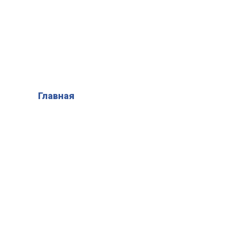
Написать нам
Главная
ПЛАСТИКОВЫЕ
ОКНА В ПРОТВИНО
Готовые решения